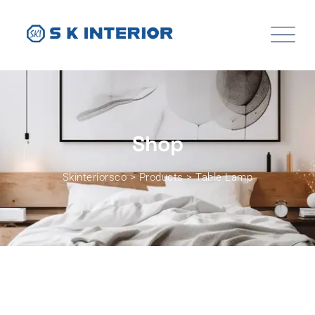
Shop
Skinteriorsco
>
Products
>
Table Lamp